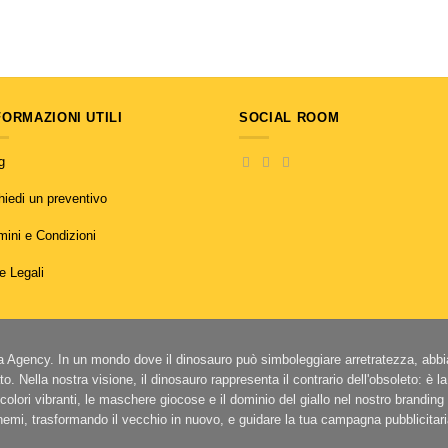
FORMAZIONI UTILI
SOCIAL ROOM
g
hiedi un preventivo
mini e Condizioni
e Legali
la Agency. In un mondo dove il dinosauro può simboleggiare arretratezza, abb
cato. Nella nostra visione, il dinosauro rappresenta il contrario dell'obsoleto: è l
I colori vibranti, le maschere giocose e il dominio del giallo nel nostro brand
hemi, trasformando il vecchio in nuovo, e guidare la tua campagna pubblicitaria