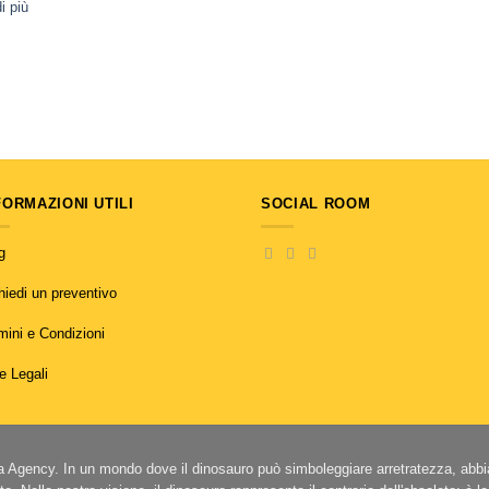
i più
FORMAZIONI UTILI
SOCIAL ROOM
g
hiedi un preventivo
mini e Condizioni
e Legali
la Agency. In un mondo dove il dinosauro può simboleggiare arretratezza, abb