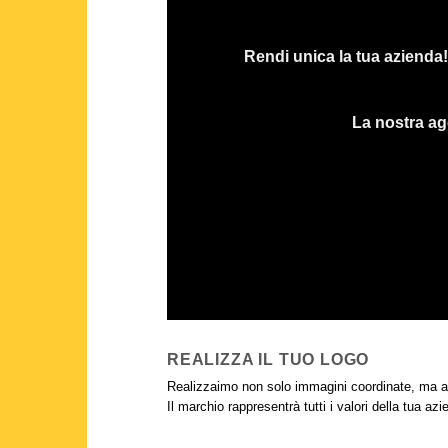
Rendi unica la tua azienda! 
La nostra age
REALIZZA IL TUO LOGO
Realizzaimo non solo immagini coordinate, ma an
Il marchio rappresentrà tutti i valori della tua azi