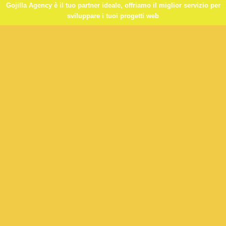
Gojilla Agency è il tuo partner ideale, offriamo il miglior servizio per
sviluppare i tuoi progetti web